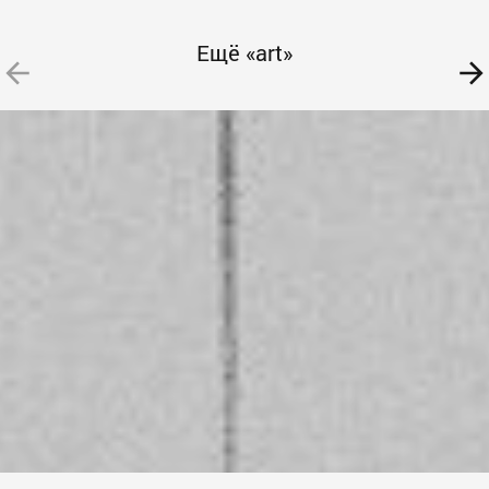
Ещё «art»