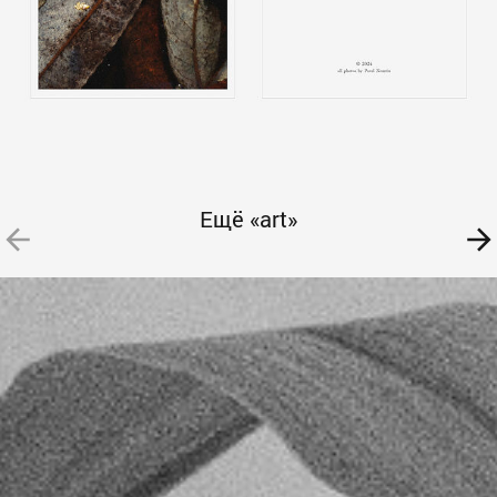
Ещё «art»