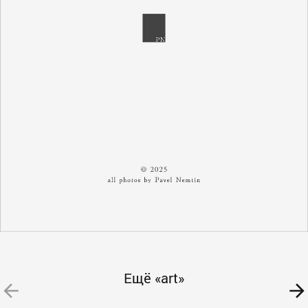
Ещё «art»