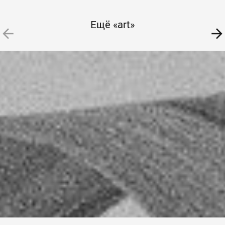
Ещё «art»