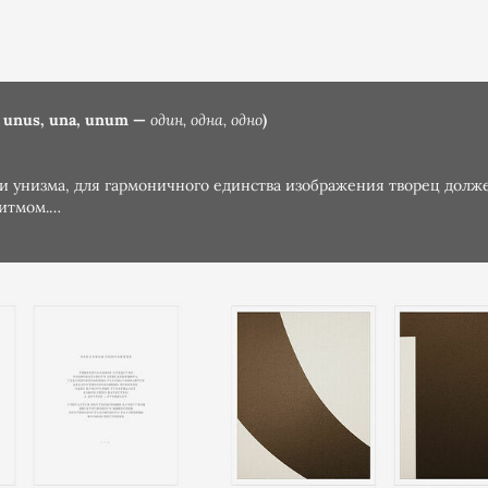
 unus, una, unum —
один, одна, одно
)
и унизма, для гармоничного единства изображения творец долж
итмом.
ГРАФИИ ПАВЕЛ НЕМТИН