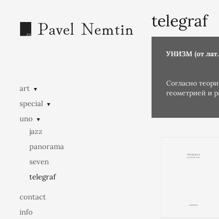
telegraf
УНИЗМ (от лат.
Согласно теори
art
▼
геометрией и р
special
▼
© 2025 ФОТО
uno
▼
jazz
panorama
seven
telegraf
contact
info