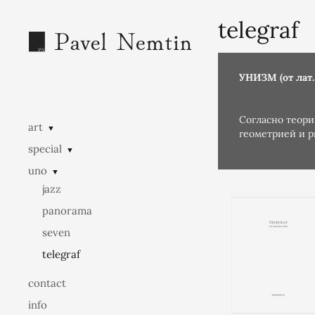
telegraf
УНИЗМ (от лат.
Согласно теори
art
▼
геометрией и р
special
▼
© 2025 ALL PH
uno
▼
jazz
panorama
seven
telegraf
contact
info