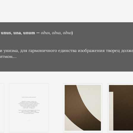
 unus, una, unum —
один, одна, одно
)
и унизма, для гармоничного единства изображения творец долж
итмом.
OTOS BY PAVEL NEMTIN